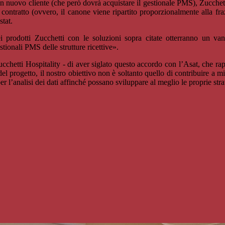
 un nuovo cliente (che però dovrà acquistare il gestionale PMS), Zucche
il contratto (ovvero, il canone viene ripartito proporzionalmente alla fra
stat.
ei prodotti Zucchetti con le soluzioni sopra citate otterranno un van
tionali PMS delle strutture ricettive».
hetti Hospitality - di aver siglato questo accordo con l’Asat, che rap
 del progetto, il nostro obiettivo non è soltanto quello di contribuire a mi
 per l’analisi dei dati affinché possano sviluppare al meglio le proprie 