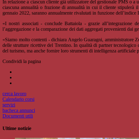
In relazione a ciascun cliente già utilizzatore del gestionale PMS o a
ciascuna annualità o frazione di annualità in cui il cliente stipulerà 
gennaio 2022, saranno annualmente rivalutati in funzione dell’indice I
«I nostri associati - conclude Battaiola - grazie all’integrazione d
l’aggregazione e la comparazione dei dati aggregati provenienti dai ges
«Siamo molto contenti - dichiara Angelo Guaragni, amministratore Zucc
delle strutture ricettive del Trentino. In qualità di partner tecnologico
del turismo, ma anche fornire loro strumenti di intelligenza artificiale
Condividi la pagina
cerca lavoro
Calendario corsi
servizi
bacheca annunci
Documenti utili
Ultime notizie