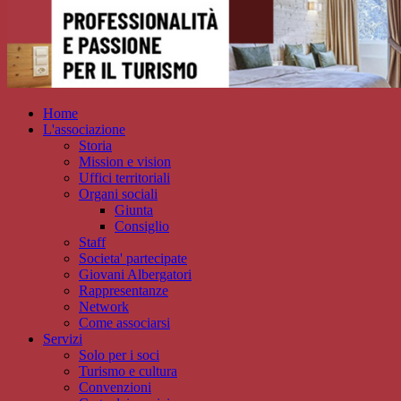
Home
L'associazione
Storia
Mission e vision
Uffici territoriali
Organi sociali
Giunta
Consiglio
Staff
Societa' partecipate
Giovani Albergatori
Rappresentanze
Network
Come associarsi
Servizi
Solo per i soci
Turismo e cultura
Convenzioni