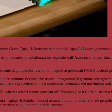
 Trentino Guest Card, H-Benchmark e modello Ispat C-59 «viaggeranno» s
ie ad un accordo di collaborazione stipulato dall’Associazione con Zucche
ualmente dagli operatori verranno integrati ai gestionali PMS Zucchetti gi
utte le strutture ricettive che usano i programmi di gestione alberghier
enchmark e procedere con la trasmissione telematica dei movimenti turisti
Zucchetti i servizi esterni correlati alla Trentino Guest Card, al sistem
ora - spiega Battaiola - i nostri associati potranno aderire a tale prog
e ricettive e agli imprenditori del settore».