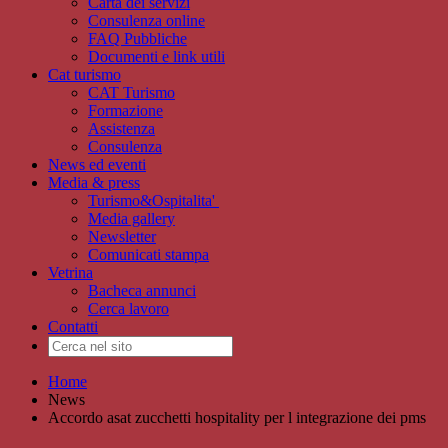
Carta dei servizi
Consulenza online
FAQ Pubbliche
Documenti e link utili
Cat turismo
CAT Turismo
Formazione
Assistenza
Consulenza
News ed eventi
Media & press
Turismo&Ospitalita'
Media gallery
Newsletter
Comunicati stampa
Vetrina
Bacheca annunci
Cerca lavoro
Contatti
Home
News
Accordo asat zucchetti hospitality per l integrazione dei pms