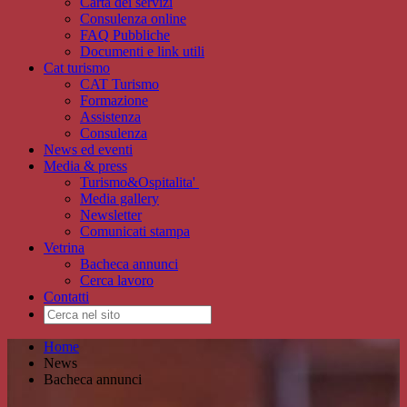
Carta dei servizi
Consulenza online
FAQ Pubbliche
Documenti e link utili
Cat turismo
CAT Turismo
Formazione
Assistenza
Consulenza
News ed eventi
Media & press
Turismo&Ospitalita'
Media gallery
Newsletter
Comunicati stampa
Vetrina
Bacheca annunci
Cerca lavoro
Contatti
Home
News
Bacheca annunci