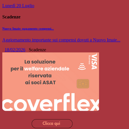
Lunedì 20 Luglio
Scadenze
Nuovo Imaie: pagamento compensi...
Aggiornamento importante sui compensi dovuti a Nuovo Imaie...
18/02/2026
Scadenze