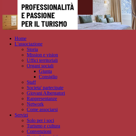
Home
L'associazione
Storia
Mission e vision
Uffici territoriali
Organi sociali
Giunta
Consiglio
Staff
Societa' partecipate
Giovani Albergatori
Rappresentanze
Network
Come associarsi
Servizi
Solo per i soci
Turismo e cultura
Convenzioni